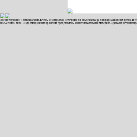
Все фотографии и материалы получены из открытых источников и опубликованы в информационных целях. В слу
письменном виде. Информация и изображения представлены как познавательный материал. Права на ретрансли