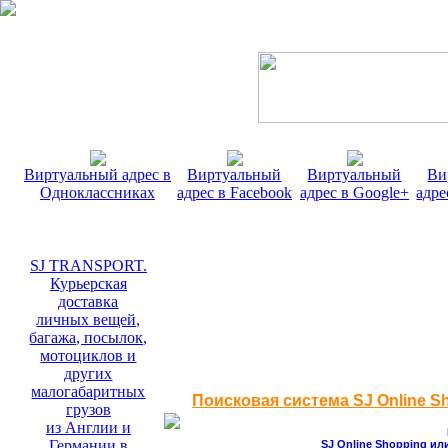
Виртуальный адрес в
Виртуальный
Виртуальный
Ви
Одноклассниках
адрес в Facebook
адрес в Google+
адре
SJ TRANSPORT.
Курьерская
доставка
личных вещей,
багажа, посылок,
мотоциклов и
других
малогабаритных
Поисковая система SJ Online S
грузов
из Англии и
Германии в
SJ Online Shopping ил