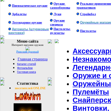
Оружие
Реальное применени
Пневматическое оружие
самообороны
травматиков
Арбалеты
Луки
Страйкбол
Оружие
Легендарное оружие
Оружейные магаз
спецназа
Пистолеты-
Автоматы (штурмовые
Пистолеты
винтовки)
пулеметы
Меню сайта
Интернет-магазин оружия
Аксессуар
Рижский трамвай
Незнакомо
Главная страница
Каталог статей
Легендарн
Фотоальбом
Гостевая книга
Оружие и 
Оружейны
Статистика
посетителей ONLINE
Пулемёты
Снайперск
Винтовки,