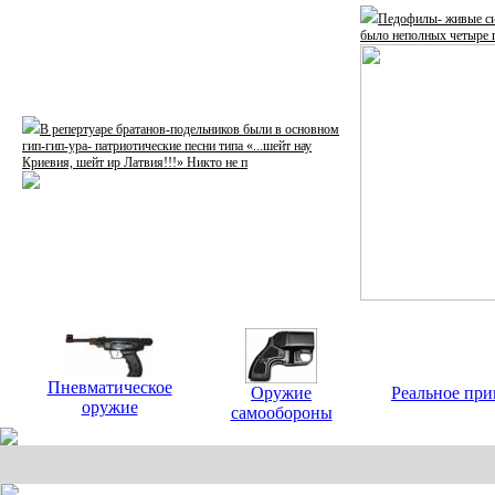
Педофилы- живые си
было неполных четыре г
В репертуаре братанов-подельников были в основном
гип-гип-ура- патриотические песни типа «...шейт нау
Криевия, шейт ир Латвия!!!» Никто не п
Пневматическое
Оружие
Реальное при
оружие
самообороны