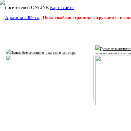
посетителей ONLINE
Карта сайта
Архив за 2009 год
Пока тяжёлая страница загружается, позн
Грозит пожизненное:
Деяния безжалостного чикагского гангстера
изнасиловании воспита