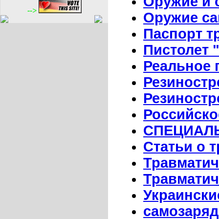
Оружие и 
-->
Оружие с
Паспорт т
Пистолет 
Реальное 
Резиност
Резиностр
Российско
СПЕЦИАЛ
Статьи о 
Травматич
Травматич
Украински
самозаряд