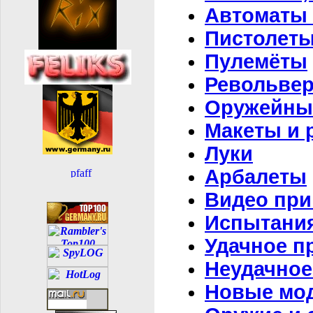
Автоматы 
Пистолет
Пулемёты
Револьве
Оружейны
Макеты и 
Луки
Арбалеты
Видео при
Испытания
Удачное п
Неудачное
Новые мод