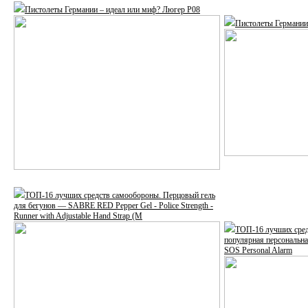
Пистолеты Германии – идеал или миф? Люгер Р08
Пистолеты Германии 
ТОП-16 лучших средств самообороны. Перцовый гель
для бегунов — SABRE RED Pepper Gel - Police Strength -
Runner with Adjustable Hand Strap (M
ТОП-16 лучших сред
популярная персональ
SOS Personal Alarm