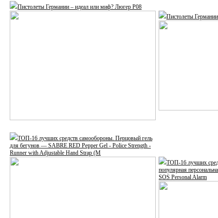
Пистолеты Германии – идеал или миф? Люгер Р08
Пистолеты Германии 
ТОП-16 лучших средств самообороны. Перцовый гель
для бегунов — SABRE RED Pepper Gel - Police Strength -
Runner with Adjustable Hand Strap (M
ТОП-16 лучших сред
популярная персональ
SOS Personal Alarm