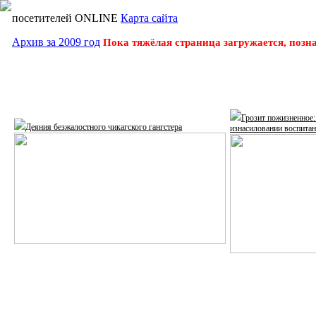
посетителей ONLINE
Карта сайта
Архив за 2009 год
Пока тяжёлая страница загружается, позн
Грозит пожизненное:
Деяния безжалостного чикагского гангстера
изнасиловании воспита