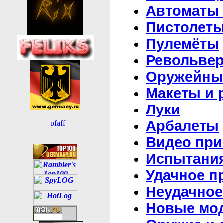
Автоматы 
Пистолет
Пулемёты
Револьве
Оружейны
Макеты и 
Луки
Арбалеты
Видео при
Испытания
Удачное п
Неудачное
Новые мод