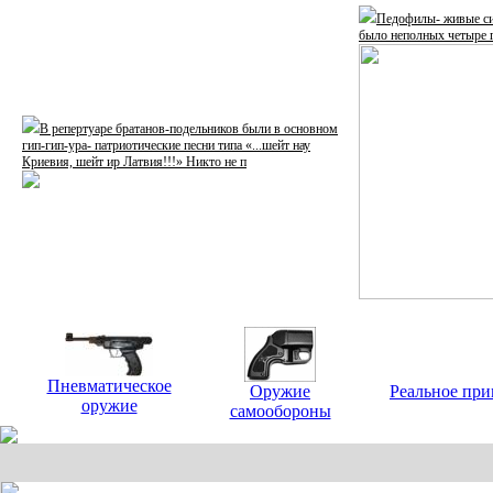
Педофилы- живые си
было неполных четыре г
В репертуаре братанов-подельников были в основном
гип-гип-ура- патриотические песни типа «...шейт нау
Криевия, шейт ир Латвия!!!» Никто не п
Пневматическое
Оружие
Реальное при
оружие
самообороны