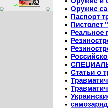
Оружие и 
-->
Оружие с
Паспорт т
Пистолет 
Реальное 
Резиност
Резиностр
Российско
СПЕЦИАЛ
Статьи о 
Травматич
Травматич
Украински
самозаряд