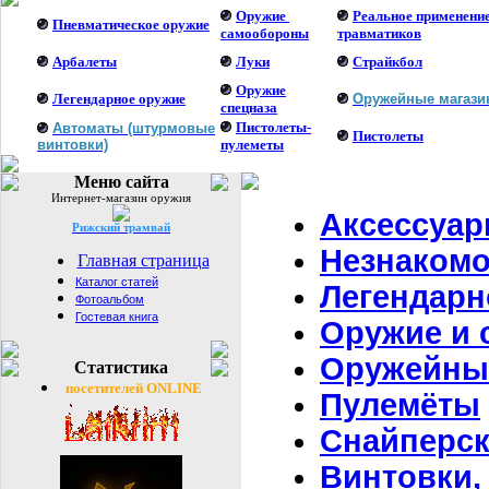
Оружие
Реальное применени
Пневматическое оружие
самообороны
травматиков
Арбалеты
Луки
Страйкбол
Оружие
Легендарное оружие
Оружейные магаз
спецназа
Пистолеты-
Автоматы (штурмовые
Пистолеты
винтовки)
пулеметы
Меню сайта
Интернет-магазин оружия
Аксессуар
Рижский трамвай
Незнакомо
Главная страница
Каталог статей
Легендарн
Фотоальбом
Гостевая книга
Оружие и 
Оружейны
Статистика
посетителей ONLINE
Пулемёты
Снайперск
Винтовки,