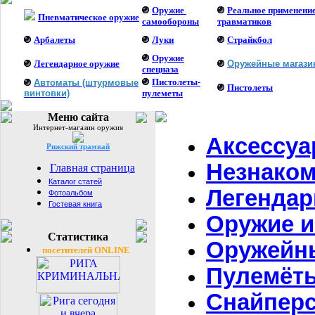
Оружие
Реальное применени
Пневматическое оружие
самообороны
травматиков
Арбалеты
Луки
Страйкбол
Оружие
Легендарное оружие
Оружейные магаз
спецназа
Пистолеты-
Автоматы (штурмовые
Пистолеты
винтовки)
пулеметы
Меню сайта
Интернет-магазин оружия
Аксессуа
Рижский трамвай
Незнаком
Главная страница
Каталог статей
Легендар
Фотоальбом
Гостевая книга
Оружие и
Статистика
Оружейн
посетителей ONLINE
Пулемёт
Снайперс