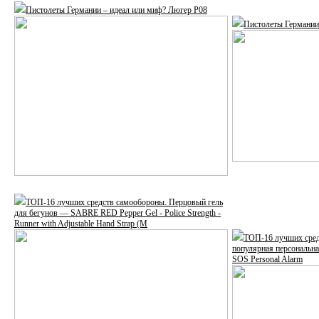
Пистолеты Германии – идеал или миф? Люгер Р08
Пистолеты Германии 
ТОП-16 лучших средств самообороны. Перцовый гель
для бегунов — SABRE RED Pepper Gel - Police Strength -
Runner with Adjustable Hand Strap (M
ТОП-16 лучших сред
популярная персональ
SOS Personal Alarm