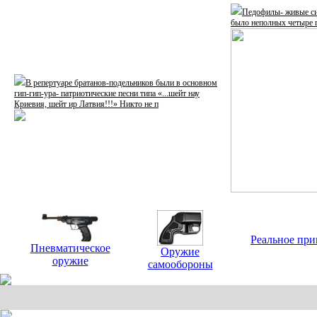
Педофилы- живые си
было неполных четыре г
В репертуаре братанов-подельников были в основном
гип-гип-ура- патриотические песни типа «...шейт нау
Криевия, шейт ир Латвия!!!» Никто не п
Реальное при
Пневматическое
Оружие
оружие
самообороны