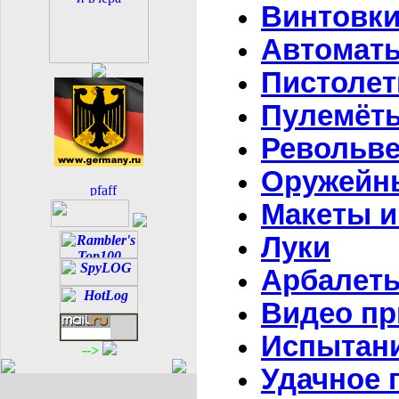
Винтовки
Автоматы
Пистоле
Пулемёт
Револьв
Оружейн
Макеты и
Луки
Арбалет
Видео пр
Испытани
-->
Удачное 