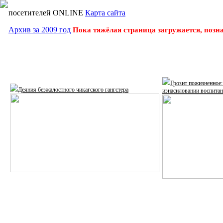
посетителей ONLINE
Карта сайта
Архив за 2009 год
Пока тяжёлая страница загружается, позн
Грозит пожизненное:
Деяния безжалостного чикагского гангстера
изнасиловании воспита