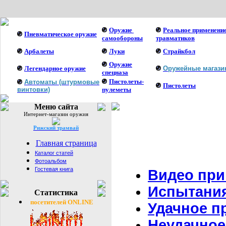
Оружие
Реальное применени
Пневматическое оружие
самообороны
травматиков
Арбалеты
Луки
Страйкбол
Оружие
Легендарное оружие
Оружейные магаз
спецназа
Пистолеты-
Автоматы (штурмовые
Пистолеты
винтовки)
пулеметы
Меню сайта
Интернет-магазин оружия
Рижский трамвай
Главная страница
Каталог статей
Фотоальбом
Гостевая книга
Видео при
Испытания
Статистика
посетителей ONLINE
Удачное п
Неудачное